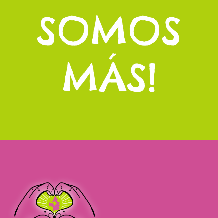
S
O
M
O
S
M
Á
S
!