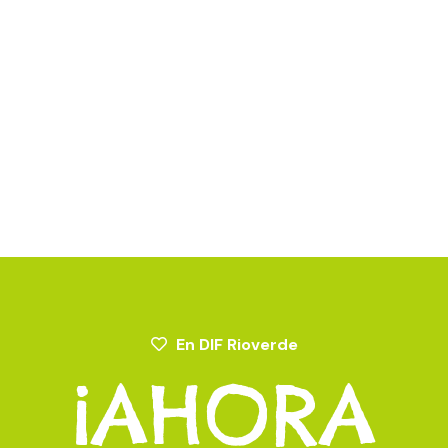
En DIF Rioverde
¡
A
H
O
R
A