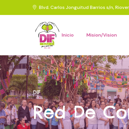
Blvd. Carlos Jonguitud Barrios s/n, Riove
Inicio
Mision/Vision
DIF
Red De Co