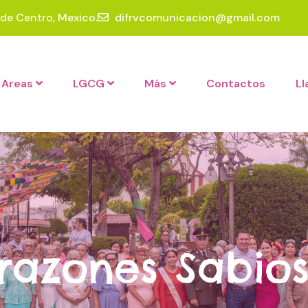
rde Centro, Mexico.
difrvcomunicacion@gmail.com
Areas
LGCG
Más
Contactos
L
razones Sabio