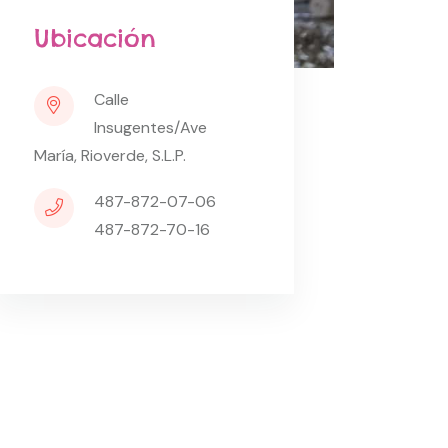
Ubicación
Calle
Insugentes/Ave
María, Rioverde, S.L.P.
487-872-07-06
487-872-70-16