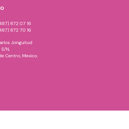
to
487) 872 07 16
487) 872 70 16
Carlos Jonguitud
 S/n,
de Centro, Mexico.