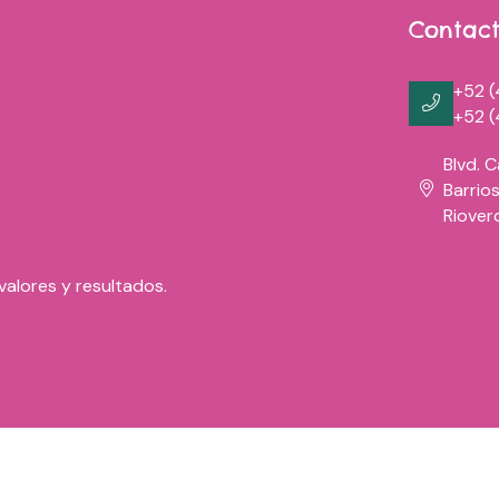
Contac
+52 (
+52 (
Blvd. 
Barrios
Riover
valores y resultados.