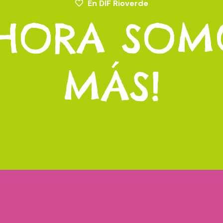
En DIF Rioverde
H
O
R
A
S
O
M
M
Á
S
!